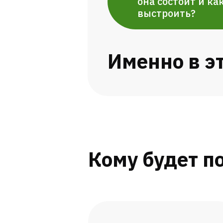
она состоит и как
выстроить?
Именно в э
Кому будет п