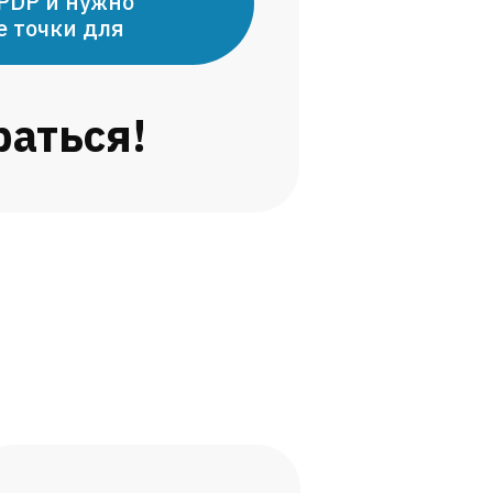
 PDP и нужно
е точки для
раться!