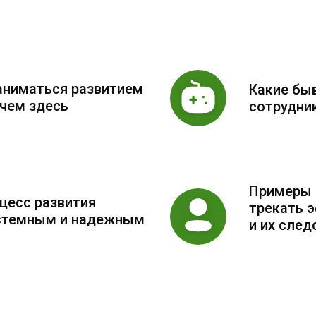
аниматься развитием
Какие бы
 чем здесь
сотрудни
Примеры 
цесс развития
трекать 
истемным и надежным
и их след