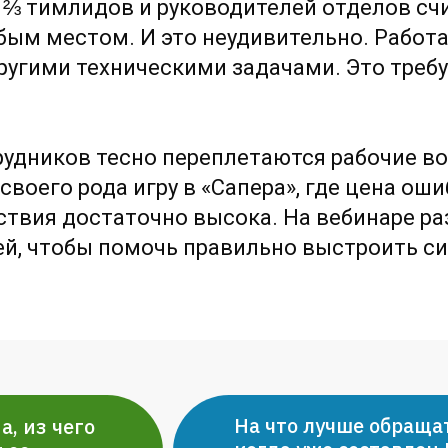
 ⅔ тимлидов и руководителей отделов сч
ым местом. И это неудивительно. Работа
другими техническими задачами. Это треб
рудников тесно переплетаются рабочие во
своего рода игру в «Сапера», где цена ош
ствия достаточно высока. На вебинаре р
ей, чтобы помочь правильно выстроить с
На что лучше обраща
а, из чего