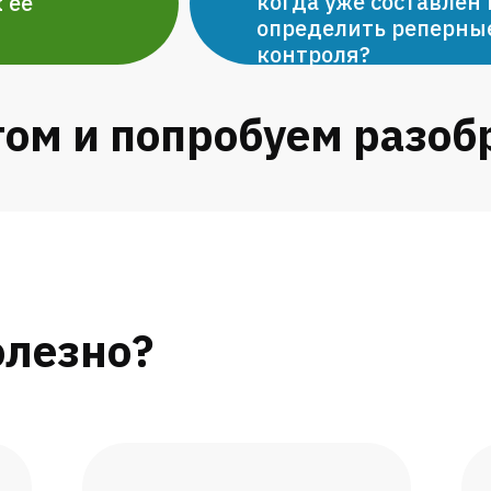
когда уже составлен
 ее
определить реперны
контроля?
том и попробуем разоб
олезно?