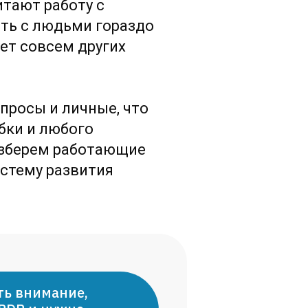
итают работу с
ть с людьми гораздо
ует совсем других
просы и личные, что
ибки и любого
азберем работающие
истему развития
ть внимание,